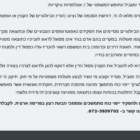
– על פי חוק כל פעולה משפטית של קטין, שטרם מלאו לו 18, דורשת הסכמה של נציגו (הוריו הביולוגיים של הקטין או א
חוק כאשר אדם הגיע לגיל 18, הוריו הביולוגיים מסיימים את תפקידם כאפוטרופוסים הטבעיים שלו וכתוצאה מכ
מו פעולות. במקרים בהם אדם בגיר אינו מסוגל לדאוג לענייניו כתוצאה מפגי
 מוחי, תאונת דרכים וכדומה) בית המשפט רשאי להכריז עליו כפסול דין ולמנות ל
סיסיים ומורכבים בחייו.
א לא להגביל את הקטין/פסול הדין אלא דווקא להגן ולדאוג לצרכיו בצורה מל
לסיכום, חוק הכשרות המשפטית והאפוטרו
וך ייפוי כוח מתמשך מהווה מהפכה חברתית, חוקתית ואנושית אשר מאפשר
לקבל החלטות בכוחות עצמו כתוצאה מפגיעה קוגניטיבית/פיזית כלשהי.
 ולהפקיד ייפוי כוח מתמשכים ומסמכי הבעת רצון בפריסה ארצית. לקבלת 
072-393970.