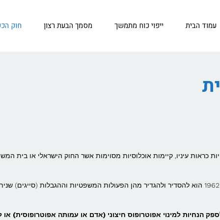
עמוד הבית
ייפוי כוח מתמשך
מסמך הבעת רצון
חוק הכ
ת
ת כראות עיניו, קיימות אוכלוסיות מסוימות אשר החוק הישראלי או בית המש
מטרתו של חוק הכַּשרוּת המשפטית והאפוטרופסות, תשכ"ב-1962 הוא להסדיר ולהגדיר מהן הפעולות המשפטיות וההגבלות (סייגים) שנית
פק הנחיות למינוי אפוטרופוס חיצוני (אדם או עמותה אפוטרופוסית) או ל