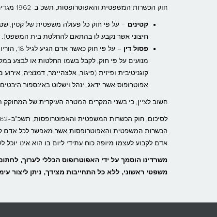
חוק הכשרות המשפטית והאפוטרופסות, תשכ"ב-1962 מגדיר ומגביל החופש המשפטי של 2 אוכלוסיות עיקריות:
קטינים
חיצוני אשר נקבע לו בהתאם להחלטת בית המשפט).
פסול דין
– על פי 
מנועים על פי חוק, לקבל בשמו החלטות או לבצע במקו
קוגניטיבית ופיזית (פיגור, אלצהיימר, דמנציה, אירוע
אפוטרופוס אשר ידאג, ינהל וישלוט באינספור היבטים ב
חשוב לציין, כי בשני המקרים המטרה העיקרית של המחוקק הי
הכשרות המשפטית והאפוטרופסות אשר מאפשר לכל אדם לער
אדם לקבוע לעצמו מיופה כוח עתידי ליום בו הוא אינו יוכל 
משרדינו הוסמך על ידי האפוטרופוס הכללי לערוך, לחתום
משפטי ראשוני, ללא כל התחייבות מצידך, ניתן ליצור עימנו קשר ב- 2