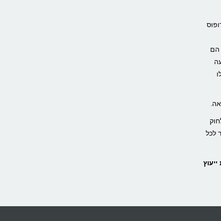
פוטרופוס
ך הם
עה
ו
אה.
פסות, תשכ"ב-1962 מגביל, מגדיר וקובע מי כשיר לבצע פעולות משפטיות על פי חוק. תיקון 18 לחוק
 לכל
ייעוץ