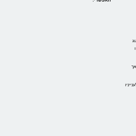
וג
אך
אוג לענייניו