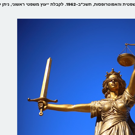
ולחתום על מסמך הבעת רצון בהתאם לחוק הכשרות המשפטית והאפוטרופסות, תשכ"ב-1962. לקבלת ייעוץ משפטי ראשונ