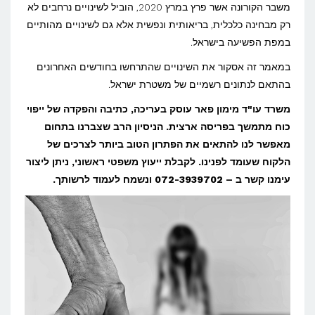
הקורונה
משבר הקורונה אשר פרץ במרץ 2020, הוביל לשינויים נרחבים לא
שינתה
רק מבחינה כלכלית, בריאותית ונפשית אלא גם לשינויים מהותיים
במפת הפשיעה בישראל.
את
מפת
במאמר זה אסקור את השינויים שהתרחשו בחודשים האחרונים
בהתאם לנתונים רשמיים של משטרת ישראל.
הפשיעה
בישראל?
משרד עו"ד מימון פאר עוסק בעריכה, כתיבה והפקדה של ייפוי
כוח מתמשך בפריסה ארצית. הניסיון הרב שצברנו בתחום
מאפשר לנו להתאים את הפתרון הטוב ביותר לצרכים של
הלקוח שעומד לפנינו. לקבלת ייעוץ משפטי ראשוני, ניתן ליצור
עימנו קשר ב – 072-3939702 ונשמח לעמוד לרשותך.