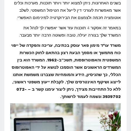
תוכנות,
בשנים האחרונות, ניתן למצוא יותר ויותר תוכנות, מערכות וכלים
מערכות
אשר מאפשרות לעורכי דין לייעל את הטיפול המשפטי, לשלב
אוטומציה חכמה ולצמצם את הבירוקרטיה למינימום האפשרי.
וכלים
לניהול
במאמר זה אסקור 4 תוכנות עזר אשר יאפשרו לך לנהל את
המשרד שלך בצורה יעילה, טובה ופשוטה הרבה יותר מבעבר.
משרד
עורכי
משרד עו"ד מימון פאר עוסק בכתיבה, עריכה והפקדה של ייפוי
כוח מתמשך או מסמך הבעת רצון בהתאם לחוק הכשרות
דין
המשפטית והאפוטרופסות, תשכ”ב-1962. המשרד הוא בין
המשרדים הראשונים אשר הוסמכו לנושא על ידי האפוטרופוס
הכללי, כך שהניסיון, הידע והמומחיות שצברנו משמשת אותנו
לייצוג ושיקוף האינטרסים שלך. לקבלת ייעוץ משפטי ראשוני,
ללא כל התחייבות מצידך, ניתן ליצור עימנו קשר ב – 072-
3939702 ונשמח לעמוד לרשותך.