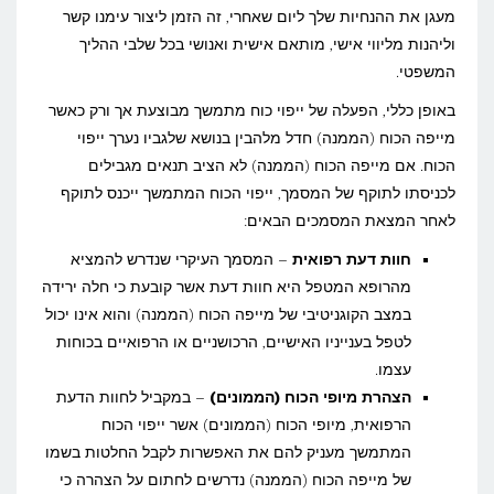
מעגן את ההנחיות שלך ליום שאחרי, זה הזמן ליצור עימנו קשר
וליהנות מליווי אישי, מותאם אישית ואנושי בכל שלבי ההליך
המשפטי.
באופן כללי, הפעלה של ייפוי כוח מתמשך מבוצעת אך ורק כאשר
מייפה הכוח (הממנה) חדל מלהבין בנושא שלגביו נערך ייפוי
הכוח. אם מייפה הכוח (הממנה) לא הציב תנאים מגבילים
לכניסתו לתוקף של המסמך, ייפוי הכוח המתמשך ייכנס לתוקף
לאחר המצאת המסמכים הבאים:
חוות דעת רפואית
– המסמך העיקרי שנדרש להמציא
מהרופא המטפל היא חוות דעת אשר קובעת כי חלה ירידה
במצב הקוגניטיבי של מייפה הכוח (הממנה) והוא אינו יכול
לטפל בענייניו האישיים, הרכושניים או הרפואיים בכוחות
עצמו.
הצהרת מיופי הכוח (הממונים)
– במקביל לחוות הדעת
הרפואית, מיופי הכוח (הממונים) אשר ייפוי הכוח
המתמשך מעניק להם את האפשרות לקבל החלטות בשמו
של מייפה הכוח (הממנה) נדרשים לחתום על הצהרה כי